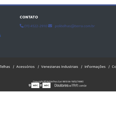
CONTATO
(11) 4522-2910
politelhas@terra.com.br
Telhas
Acessórios
Venezianas Industriais
Informações
Co
Copyright © Politelhas. (Lei 9610 de 19/02/1998)
W3C
W3C