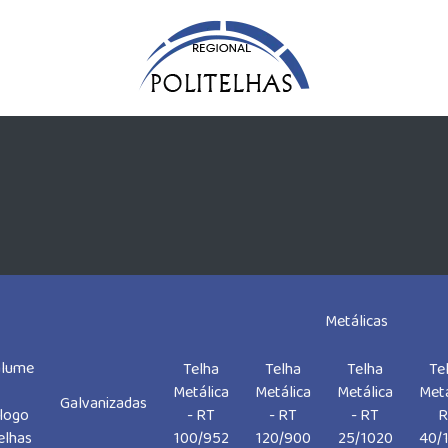
Metálicas
Parafuso
Par
Fornecedor
Fornecedor
Fornecedores
alume
auto
Telha
Telha
Telha
Te
de telhas
telha
de telhas
brocante
br
Metálica
Metálica
Metálica
Metá
metalicas
sanduiche
zipadas
Galvanizadas
aço inox
de
- RT
- RT
- RT
R
logo
100/952
120/900
25/1020
40/
elhas