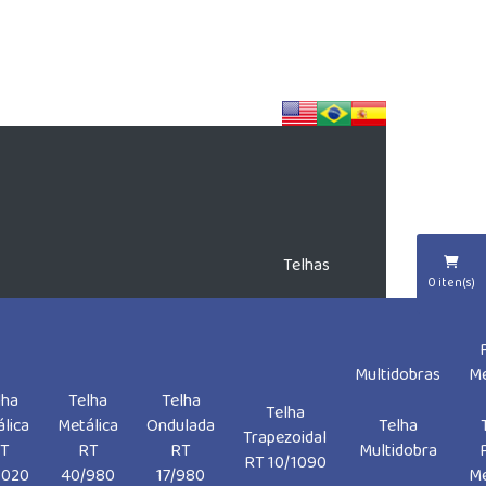
Telhas
0
iten(s)
Telha
Multidobras
Me
afusos
Parafusos
Selante
de
auto
Parafusos
lha
Telha
Telha
autobrocantes
para
fibra
Telha
ocante
autobrocantes
lica
Metálica
Ondulada
Telha
preço
telhas
de
Trapezoidal
 telha
T
RT
RT
Multidobra
vidro
RT 10/1090
1020
40/980
17/980
Me