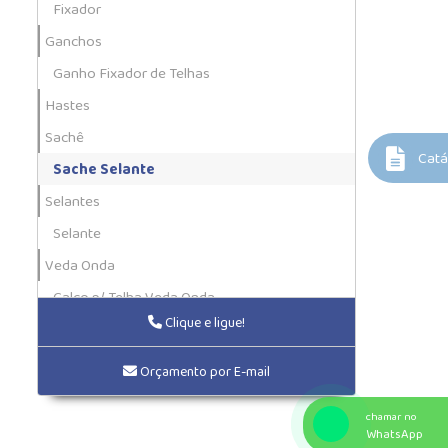
Fixador
Ganchos
Ganho Fixador de Telhas
Hastes
Sachê
Catá
Sache Selante
Selantes
Selante
Veda Onda
Calço p/ Telha Veda Onda
Clique e ligue!
Orçamento por E-mail
chamar no
WhatsApp